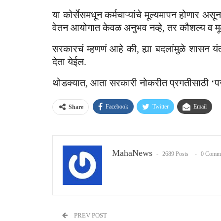
या कोर्सेसमधून कर्मचाऱ्यांचे मूल्यमापन होणार असू
वेतन आयोगात केवळ अनुभव नव्हे, तर कौशल्य व म
सरकारचं म्हणणं आहे की, ह्या बदलांमुळे शासन यं
देता येईल.
थोडक्यात, आता सरकारी नोकरीत प्रगतीसाठी ‘परीक्ष
Ask
ChatGPT
Facebook
Twitter
Email
Share
MahaNews
2689 Posts
0 Comm
PREV POST