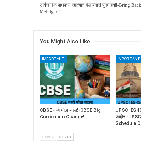
सार्वजनिक बांधकाम खात्यात मेलबिगारी पुन्हा हवी!-Bring Bac
Melbigari!
You Might Also Like
IMPORTANT
IMPORTANT
CBSE मध्ये मोठा बदल!-CBSE Big
UPSC IES-ISS 
Curriculum Change!
जाहीर!-UPS
Schedule O
PREV
NEXT