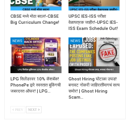
CBSE मध्ये मोठा बदल!-CBSE
UPSC IES-ISS परीक्षा
Big Curriculum Change!
वेळापत्रक जाहीर!-UPSC IES-
ISS Exam Schedule Out!
NEWS
NEWS
LPG सिलेंडरवर 10% कॅशबॅक!
Ghost Hiring घोटाळा उघड!
PhonePe द्वारे स्वस्तात बुकिंगची
बनावट नोकरी जाहिरातींमागचं सत्य
जबरदस्त ऑफर! | LPG…
समोर! | Ghost Hiring
Scam…
PREV
NEXT