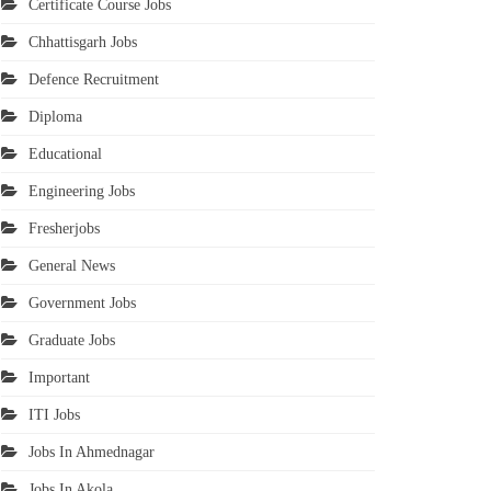
Certificate Course Jobs
Chhattisgarh Jobs
Defence Recruitment
Diploma
Educational
Engineering Jobs
Fresherjobs
General News
Government Jobs
Graduate Jobs
Important
ITI Jobs
Jobs In Ahmednagar
Jobs In Akola