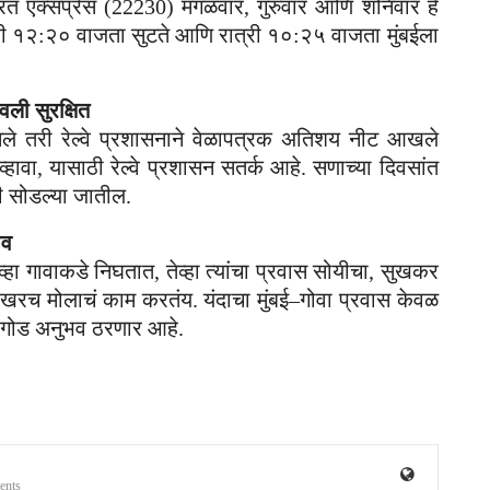
रत एक्सप्रेस (22230) मंगळवार, गुरुवार आणि शनिवार हे
री १२:२० वाजता सुटते आणि रात्री १०:२५ वाजता मुंबईला
वली सुरक्षित
े तरी रेल्वे प्रशासनाने वेळापत्रक अतिशय नीट आखले
ावा, यासाठी रेल्वे प्रशासन सतर्क आहे. सणाच्या दिवसांत
ही सोडल्या जातील.
भव
्हा गावाकडे निघतात, तेव्हा त्यांचा प्रवास सोयीचा, सुखकर
ोखरच मोलाचं काम करतंय. यंदाचा मुंबई–गोवा प्रवास केवळ
एक गोड अनुभव ठरणार आहे.
ents