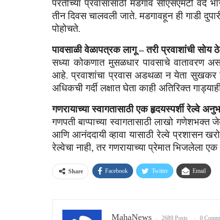
परतीच्या प्रवासासाठी मडगाव सीएसएमटी वंदे भा
तीन दिवस चालवली जाते. मडगावहून ही गाडी दुपा
पोहोचते.
पावसाळी वेळापत्रक लागू – तरी प्रवाशांची सोय ठे
सध्या कोकणात मुसळधार पावसाचे वातावरण असल
आहे. प्रवाशांचा प्रवास अडथळा न येता सुखकर व्ह
अधिकची गर्दी लक्षात घेता काही अतिरिक्त गाड्या
गणरायाच्या स्वागतासाठी एक हृदयस्पर्शी रेल्वे अनु
गणपती बाप्पाच्या स्वागतासाठी लाखो गणेशभक्त जेव
आणि आनंददायी व्हावा यासाठी रेल्वे प्रशासन खर
रेल्वेचा नाही, तर गणरायाच्या प्रेमात भिजलेला 
Facebook
Twitter
Email
Share
MahaNews
2689 Posts
0 Comm