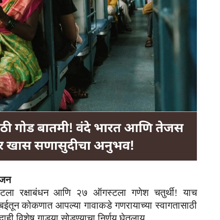
ोजन
ला रक्षाबंधन आणि २७ ऑगस्टला गणेश चतुर्थी! याच
य. मुंबईतून कोकणात आपल्या गावाकडे गणरायाच्या स्वागतासाठी
ंदाही विशेष गाड्या सोडण्याचा निर्णय घेतलाय.