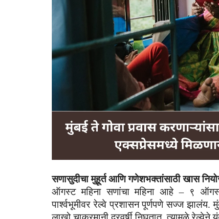
सणासुदीचा मुहूर्त आणि गणेशभक्तांसाठी खास निय
ऑगस्ट महिना सणांचा महिना आहे – ९ ऑगस्ट
पार्श्वभूमीवर रेल्वे प्रशासन पूर्णपणे सज्ज झालं
लाखो चाकरमानी दरवर्षी निघतात. त्यामुळे रेल्वेने य