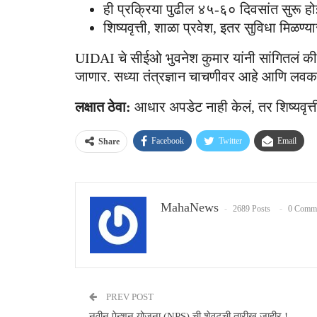
ही प्रक्रिया पुढील ४५-६० दिवसांत सुरू ह
शिष्यवृत्ती, शाळा प्रवेश, इतर सुविधा मिळण
UIDAI चे सीईओ भुवनेश कुमार यांनी सांगितलं की,
जाणार. सध्या तंत्रज्ञान चाचणीवर आहे आणि लवकर
लक्षात ठेवा:
आधार अपडेट नाही केलं, तर शिष्यवृत
Facebook
Twitter
Email
Share
MahaNews
2689 Posts
0 Comm
PREV POST
नवीन पेन्शन योजना (NPS) ची शेवटची तारीख जाहीर !