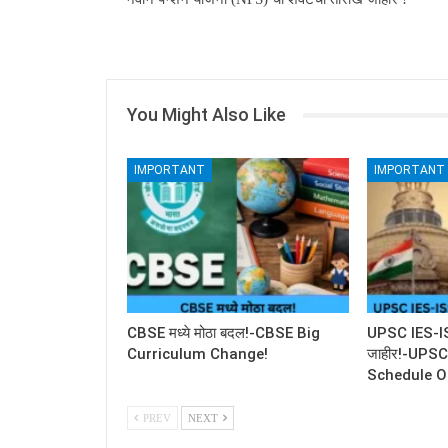
You Might Also Like
IMPORTANT
IMPORTANT
CBSE मध्ये मोठा बदल!-CBSE Big
UPSC IES-ISS 
Curriculum Change!
जाहीर!-UPS
Schedule O
PREV
NEXT