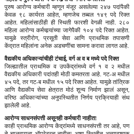
पुरुष आरोग्य कर्मचारी म्हणून मंजूर असलेल्या २४७ पदांपैकी
केवळ ९८ कार्यरत आहेत, म्हणजेच तब्बल १४९ पदे रिक्त
आहेत. महिलांसाठीही ही स्थिती फारशी वेगळी नाही. २८०
महिला आरोग्य कर्मचार्‍यांच्या जागेपैकी १०४ पदे रिक्त आहेत.
यामुळे स्त्रीरोग, प्रसूती सेवा आणि प्राथमिक तपासणी
केंद्रात महिलांना अनेक अडचणींचा सामना करावा लागत आहे.
वैद्यकीय अधिकाऱ्यांचीही टंचाई, वर्ग अ व ब मध्ये पदे रिक्त
जिल्ह्यातील प्राथमिक व उपकेंद्रांमध्ये वर्ग १ व २ मधील
वैद्यकीय अधिकारी पदांतही मोठी कमतरता आहे. गट-अ मधील
४५ पदे, तर गट-ब मधील १५ पदे रिक्त आहेत. यामुळे तांत्रिक
आणि वैद्यकीय सेवा क्षेत्रात मोठं शून्य निर्माण झालं असून,
वरिष्ठ अधिकाऱ्यांच्या अनुपस्थितीत निर्णय प्रक्रियाही संथ
झालेली आहे.
आरोग्य साधनसंपत्ती असूनही कर्मचारी नाहीत!
काही प्राथमिक आरोग्य केंद्रांमध्ये साधनसंपत्ती तर आहे, पण
ते चालवायला ऑपरेटरच नाहीत! अशा स्थितीत अत्यावश्यक