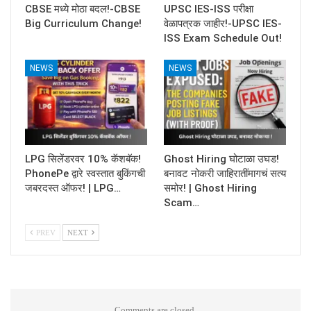
CBSE मध्ये मोठा बदल!-CBSE
UPSC IES-ISS परीक्षा
Big Curriculum Change!
वेळापत्रक जाहीर!-UPSC IES-
ISS Exam Schedule Out!
NEWS
NEWS
LPG सिलेंडरवर 10% कॅशबॅक!
Ghost Hiring घोटाळा उघड!
PhonePe द्वारे स्वस्तात बुकिंगची
बनावट नोकरी जाहिरातींमागचं सत्य
जबरदस्त ऑफर! | LPG…
समोर! | Ghost Hiring
Scam…
PREV
NEXT
Comments are closed.