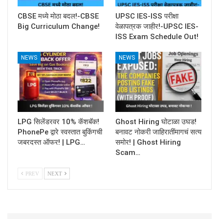
CBSE मध्ये मोठा बदल!-CBSE
UPSC IES-ISS परीक्षा
Big Curriculum Change!
वेळापत्रक जाहीर!-UPSC IES-
ISS Exam Schedule Out!
NEWS
NEWS
LPG सिलेंडरवर 10% कॅशबॅक!
Ghost Hiring घोटाळा उघड!
PhonePe द्वारे स्वस्तात बुकिंगची
बनावट नोकरी जाहिरातींमागचं सत्य
जबरदस्त ऑफर! | LPG…
समोर! | Ghost Hiring
Scam…
PREV
NEXT