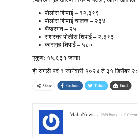
पोलीस शिपाई – १२,३९९
पोलीस शिपाई चालक – २३४
बॅण्डस्मन – २५
सशस्त्र पोलीस शिपाई – २,३९३
कारागृह शिपाई – ५८०
एकूण: १५,६३१ जागा!
ही सगळी पदं १ जानेवारी २०२४ ते ३१ डिसेंबर २
Facebook
Twitter
Email
Share
MahaNews
2689 Posts
0 Comm