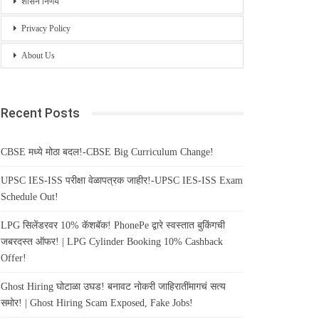
शासन निर्णय
Privacy Policy
About Us
Recent Posts
CBSE मध्ये मोठा बदल!-CBSE Big Curriculum Change!
UPSC IES-ISS परीक्षा वेळापत्रक जाहीर!-UPSC IES-ISS Exam
Schedule Out!
LPG सिलेंडरवर 10% कॅशबॅक! PhonePe द्वारे स्वस्तात बुकिंगची
जबरदस्त ऑफर! | LPG Cylinder Booking 10% Cashback
Offer!
Ghost Hiring घोटाळा उघड! बनावट नोकरी जाहिरातींमागचं सत्य
समोर! | Ghost Hiring Scam Exposed, Fake Jobs!