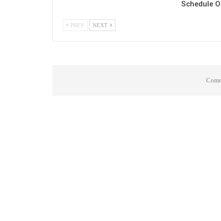
Schedule O
PREV
NEXT
Comme