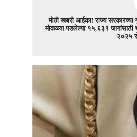
मोठी खबरी आईका! राज्य सरकारच्या ग
मोकळ्या पडलेल्या १५,६३१ जागांसाठी भ
२०२५ रो