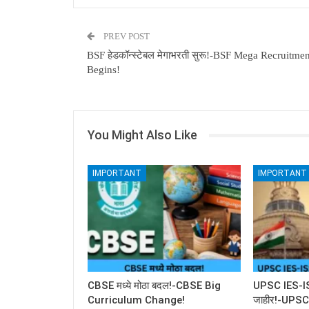
PREV POST
BSF हेडकॉन्स्टेबल मेगाभरती सुरू!-BSF Mega Recruitmen
Begins!
You Might Also Like
IMPORTANT
IMPORTANT
CBSE मध्ये मोठा बदल!-CBSE Big
UPSC IES-ISS 
Curriculum Change!
जाहीर!-UPS