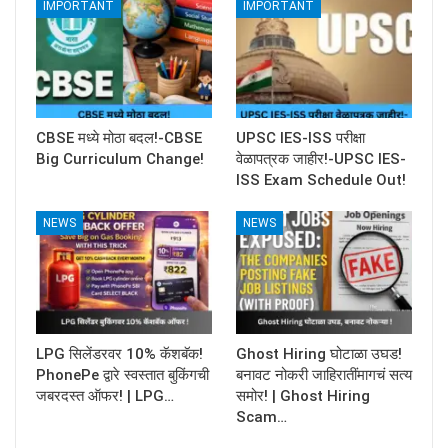
IMPORTANT
IMPORTANT
CBSE मध्ये मोठा बदल!-CBSE
UPSC IES-ISS परीक्षा
Big Curriculum Change!
वेळापत्रक जाहीर!-UPSC IES-
ISS Exam Schedule Out!
NEWS
NEWS
LPG सिलेंडरवर 10% कॅशबॅक!
Ghost Hiring घोटाळा उघड!
PhonePe द्वारे स्वस्तात बुकिंगची
बनावट नोकरी जाहिरातींमागचं सत्य
जबरदस्त ऑफर! | LPG…
समोर! | Ghost Hiring
Scam…