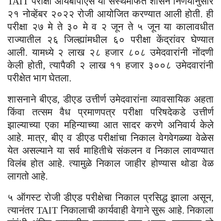
TAIT परीक्षा आयबीपीएस या संस्थेमार्फत शासन निर्णयानुसार
२१ नोव्हेंबर २०२२ रोजी आयोजित करण्यात आली होती. ही
परीक्षा २७ मे ते ३० मे व २ जून ते ५ जून या कालावधीत
राज्यातील २६ जिल्ह्यांमधील ६० परीक्षा केंद्रांवर घेण्यात
आली. यामध्ये २ लाख २८ हजार ८०८ उमेदवारांनी नोंदणी
केली होती, त्यापैकी २ लाख ११ हजार ३००८ उमेदवारांनी
परीक्षेत भाग घेतला.
शासनाने बीएड, डीएड उत्तीर्ण उमेदवारांना व्यावसायिक अहता
किंवा तत्सम वैध प्रमाणपत्र परीक्षा परिषदेकडे उत्तीर्ण
झाल्याच्या एका महिन्याच्या आत सादर करणे अनिवार्य केले
आहे. मात्र, बीए व डीएड परीक्षांचा निकाल वेगवेगळ्या वेळेस
येत असल्याने या सर्व माहितीचे संकलन व निकाल लावण्यात
विलंब होत आहे. त्यामुळे निकाल जाहीर होण्यास थोडा वेळ
लागतो आहे.
५ ऑगस्ट रोजी डीएड परीक्षेचा निकाल प्रसिद्ध झाला असून,
त्यानंतर TAIT निकालाची कार्यवाही वेगाने सुरू आहे. निकाला