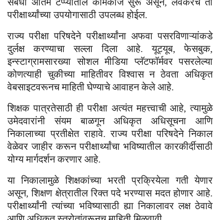
संबंधी अंतिम टप्प्यातील कामकाज सुरू असून, लवकरच तो
परीक्षार्थ्यांच्या उपयोगासाठी उपलब्ध होईल.
राज्य परीक्षा परिषदेने परीक्षार्थ्यांना अफवा पसरविणाऱ्यांकडे
दुर्लक्ष करण्याचा सल्ला दिला आहे. यूट्यूब, फेसबुक,
इन्स्टाग्रामसारख्या सोशल मीडिया प्लॅटफॉर्मवर पसरलेल्या
कोणत्याही चुकीच्या माहितीवर विश्वास न ठेवता अधिकृत
वेबसाइटवरूनच माहिती घेण्याचे आवाहन केले आहे.
शिक्षक पात्रतेसाठी ही परीक्षा अत्यंत महत्त्वाची आहे, त्यामुळे
उमेदवारांनी संयम बाळगून अधिकृत अधिसूचना आणि
निकालाच्या प्रतीक्षेत राहावे. राज्य परीक्षा परिषदेने निकाल
वेळेवर जाहीर करून परीक्षार्थ्यांचा भविष्यातील कारकीर्दीसाठी
योग्य मार्गदर्शन करणार आहे.
या निकालामुळे शिक्षकांच्या भरती प्रक्रियेला गती येणार
असून, शिक्षण क्षेत्रातील रिक्त पदे भरण्यास मदत होणार आहे.
परीक्षार्थ्यांनी त्यांच्या भविष्यासाठी ह्या निकालावर लक्ष ठेवावे
आणि अधिकृत स्त्रोतांवरूनच माहिती मिळवावी.