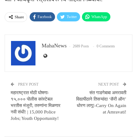
Facebook
Twitter
WhatsApp
Share
Email
MahaNews
2689 Posts
0 Comments
PREV POST
NEXT POST
महाराष्ट्रात मोठी घोषणाः
संत गाडगेबाबा अमरावती
१५,००० पोलीस कांस्टेबल
विद्यापीठाने तिसऱ्यांदा ‘कॅरी ऑन’
भरतीस मंजुरी, तरुणांना मिळणार
धोरण लागू!-Carry On Again
नवी संधी! | 15,000 Police
at Amravati!
Jobs; Youth Opportunity!