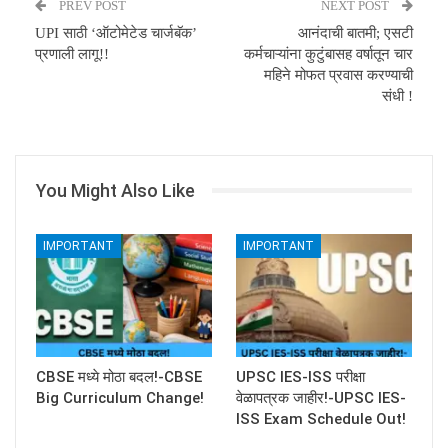
PREV POST
NEXT POST
UPI साठी ‘ऑटोमेटेड चार्जबॅक’
आनंदाची बातमी; एसटी
प्रणाली लागू!!
कर्मचाऱ्यांना कुटुंबासह वर्षातून चार
महिने मोफत प्रवास करण्याची
संधी !
You Might Also Like
IMPORTANT
IMPORTANT
CBSE मध्ये मोठा बदल!-CBSE
UPSC IES-ISS परीक्षा
Big Curriculum Change!
वेळापत्रक जाहीर!-UPSC IES-
ISS Exam Schedule Out!