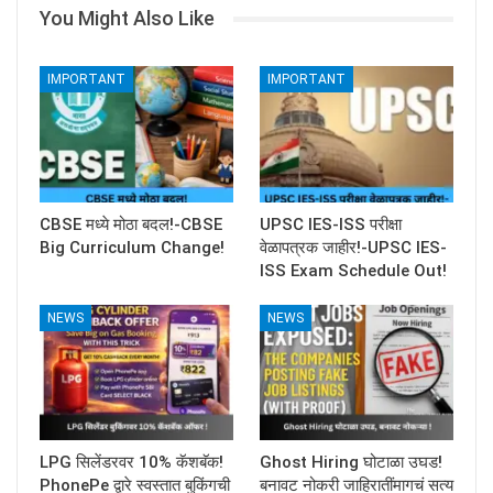
You Might Also Like
IMPORTANT
IMPORTANT
CBSE मध्ये मोठा बदल!-CBSE
UPSC IES-ISS परीक्षा
Big Curriculum Change!
वेळापत्रक जाहीर!-UPSC IES-
ISS Exam Schedule Out!
NEWS
NEWS
LPG सिलेंडरवर 10% कॅशबॅक!
Ghost Hiring घोटाळा उघड!
PhonePe द्वारे स्वस्तात बुकिंगची
बनावट नोकरी जाहिरातींमागचं सत्य