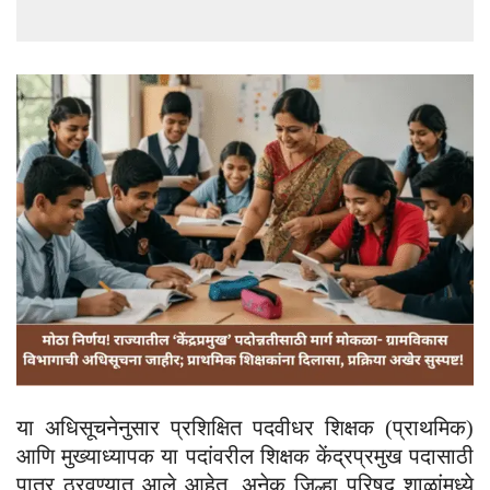
या अधिसूचनेनुसार प्रशिक्षित पदवीधर शिक्षक (प्राथमिक)
आणि मुख्याध्यापक या पदांवरील शिक्षक केंद्रप्रमुख पदासाठी
पात्र ठरवण्यात आले आहेत. अनेक जिल्हा परिषद शाळांमध्ये