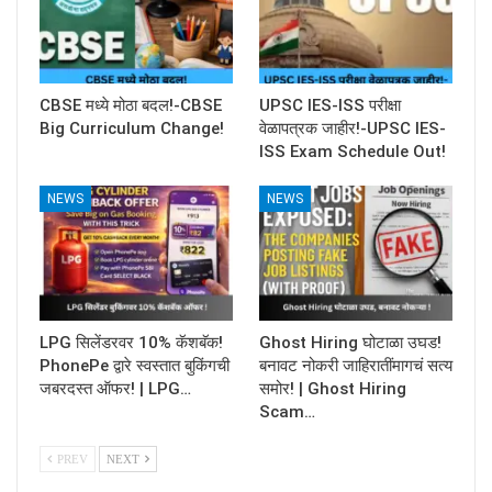
CBSE मध्ये मोठा बदल!-CBSE
UPSC IES-ISS परीक्षा
Big Curriculum Change!
वेळापत्रक जाहीर!-UPSC IES-
ISS Exam Schedule Out!
NEWS
NEWS
LPG सिलेंडरवर 10% कॅशबॅक!
Ghost Hiring घोटाळा उघड!
PhonePe द्वारे स्वस्तात बुकिंगची
बनावट नोकरी जाहिरातींमागचं सत्य
जबरदस्त ऑफर! | LPG…
समोर! | Ghost Hiring
Scam…
PREV
NEXT