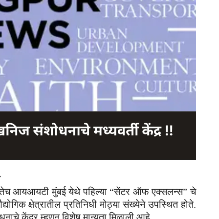
ुकतेच आयआयटी मुंबई येथे पहिल्या “सेंटर ऑफ एक्सलन्स” चे
योगिक क्षेत्रातील प्रतिनिधी मोठ्या संख्येने उपस्थित होते.
धनाचे केंद्र म्हणून विशेष मान्यता मिळाली आहे.