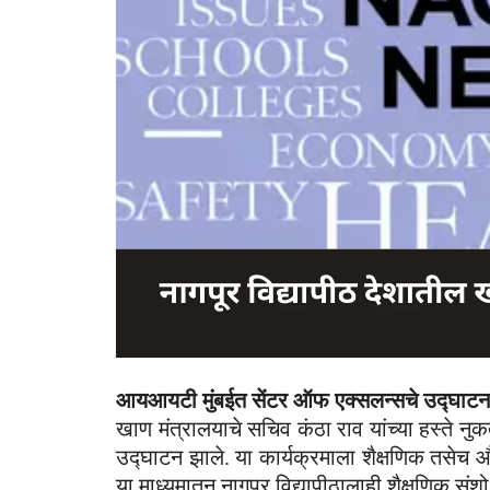
आयआयटी मुंबईत सेंटर ऑफ एक्सलन्सचे उद्घाटन
खाण मंत्रालयाचे सचिव कंठा राव यांच्या हस्ते न
उद्घाटन झाले. या कार्यक्रमाला शैक्षणिक तसेच औद्
या माध्यमातून नागपूर विद्यापीठालाही शैक्षणिक संशो