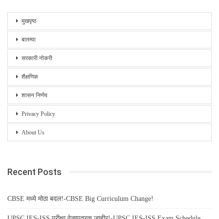
मुखपृष्ठ
बातम्या
सरकारी नोकरी
शैक्षणिक
शासन निर्णय
Privacy Policy
About Us
Recent Posts
CBSE मध्ये मोठा बदल!-CBSE Big Curriculum Change!
UPSC IES-ISS परीक्षा वेळापत्रक जाहीर!-UPSC IES-ISS Exam Schedule