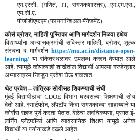
एम.एस्सी. (गणित, IT, संगणकशास्त्र), एम.एम.एस.,
एम.सी.ए.
पीजीडीएफएम (फायनान्शिअल मॅनेजमेंट)
कोर्स ब्रोशर, माहिती पुस्तिका आणि मार्गदर्शन मिळवा इथेच
विद्यार्थ्यांना अभ्यासक्रमांची सविस्तर माहिती, ब्रोशर, शुल्क
संरचना व मार्गदर्शन
https://mu.ac.in/distance-open-
learning/
या संकेतस्थळावर उपलब्ध करून देण्यात आले
आहे. त्यामुळे कोणत्याही शाखेतील विद्यार्थी आपल्या गरजेनुसार
अभ्यासक्रम निवडून प्रवेश घेऊ शकतात.
थेट प्रवेश – तांत्रिक सोयीसह शिकण्याची संधी
मुंबई विद्यापीठाचा CDOE विभाग घरबसल्या शिक्षणाची सोय
देतो आहे. स्मार्टफोन, लॅपटॉप किंवा संगणकाच्या साहाय्याने या
कोर्सेस सहज पूर्ण करता येतात. वेळेचा लवचिकपणा, प्रगत ई-
लर्निंग प्लॅटफॉर्म्स आणि व्यावसायिक शिक्षण यामुळे अनेक
विद्यार्थी या पर्यायाकडे वळले आहेत.