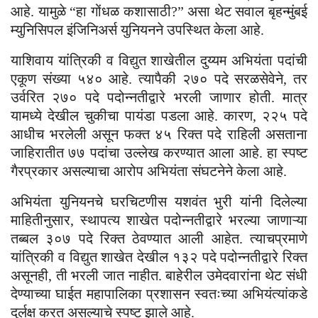
आहे. यामुळे “हा गोंधळ कशासाठी?” असा थेट सवाल बृहन्मुंबई
म्युनिसिपल इंजिनिअर्स युनियनने उपस्थित केला आहे.
याशिवाय यांत्रिकी व विद्युत शाखेतील दुय्यम अभियंता पदांची
एकूण संख्या ५४० आहे. त्यापैकी २७० पदे सरळसेवेने, तर
उर्वरित २७० पदे पदोन्नतीद्वारे भरली जाणार होती. मात्र
यामध्ये देखील चुकीचा पायंडा पडला आहे. कारण, २२५ पदे
आधीच भरलेली असून फक्त ४५ रिक्त पदे राहिली असताना
जाहिरातीत ७७ पदांचा उल्लेख करण्यात आला आहे. हा स्पष्ट
गैरप्रकार असल्याचा आरोप अभियंता संघटनेने केला आहे.
अभियंता युनियनचे घरचिटणीस यशवंत भुरी यांनी दिलेल्या
माहितीनुसार, स्थापत्य शाखेत पदोन्नतीद्वारे भरल्या जाणाऱ्या
तब्बल ३०७ पदे रिक्त ठेवण्यात आली आहेत. त्याचप्रमाणे
यांत्रिकी व विद्युत शाखेत देखील १३२ पदे पदोन्नतीद्वारे रिक्त
असूनही, ती भरली जात नाहीत. बाहेरील उमेदवारांना थेट संधी
देण्याच्या घाईत महापालिका प्रशासन स्वतःच्या अभियंत्यांकडे
दुर्लक्ष करत असल्याचे स्पष्ट झाले आहे.