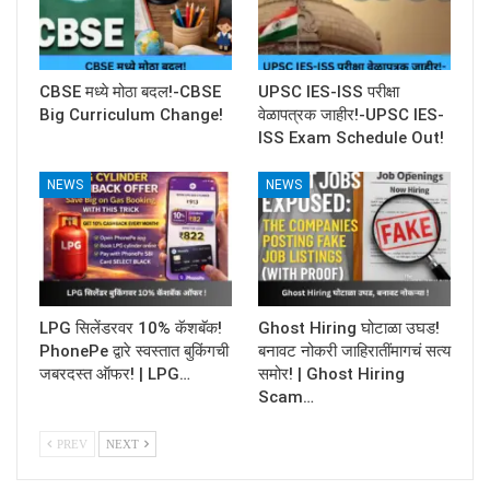
CBSE मध्ये मोठा बदल!-CBSE
UPSC IES-ISS परीक्षा
Big Curriculum Change!
वेळापत्रक जाहीर!-UPSC IES-
ISS Exam Schedule Out!
NEWS
NEWS
LPG सिलेंडरवर 10% कॅशबॅक!
Ghost Hiring घोटाळा उघड!
PhonePe द्वारे स्वस्तात बुकिंगची
बनावट नोकरी जाहिरातींमागचं सत्य
जबरदस्त ऑफर! | LPG…
समोर! | Ghost Hiring
Scam…
PREV
NEXT