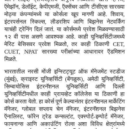
ऍमेझॉन, डेलॉईट, केपीएमजी, ऍक्सेंचर आणि टीसीएस सारख्या
मोठ्या कंपन्यांमध्ये या कोर्सला खूप मागणी आहे. शिवाय,
इंटरपर्सनल स्किल्स, लीडरशिप आणि बिझनेस नेटवर्किंग
याचंही ट्रेनिंग दिलं जातं. या कोर्समध्ये प्रवेश मिळवण्यासाठी
१२ वी पास असणे आवश्यक आहे. काही युनिव्हर्सिटीजमध्ये
मेरिट बेसिसवर प्रवेश मिळतो, तर काही ठिकाणी CET,
CUET, NPAT सारख्या परीक्षांच्या आधारावर ऍडमिशन
मिळते.
भारतातील नरसी मोंजी इन्स्टिट्यूट ऑफ मॅनेजमेंट स्टडीज
(मुंबई), क्राइस्ट युनिव्हर्सिटी (बेंगळुरू), अमेठी युनिव्हर्सिटी,
सिम्बायोसिस इंटरनॅशनल युनिव्हर्सिटी आणि दिल्ली
युनिव्हर्सिटीमधील काही प्रायव्हेट कॉलेजेस या ठिकाणी हा
कोर्स करता येतो. हा कोर्स पूर्ण केल्यानंतर इंटरनॅशनल मार्केटिंग
मॅनेजर, ग्लोबल सप्लाय चेन मॅनेजर, इंटरनॅशनल बिझनेस
ऍनालिस्ट, फॉरेन ट्रेड कन्सल्टंट, एक्स्पोर्ट-इम्पोर्ट मॅनेजर,
फायनान्स आणि अकाउंटिंग रोल्स अशा विविध क्षेत्रांमध्ये