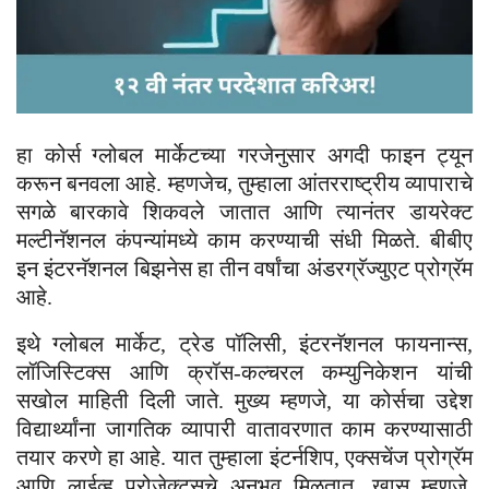
हा कोर्स ग्लोबल मार्केटच्या गरजेनुसार अगदी फाइन ट्यून
करून बनवला आहे. म्हणजेच, तुम्हाला आंतरराष्ट्रीय व्यापाराचे
सगळे बारकावे शिकवले जातात आणि त्यानंतर डायरेक्ट
मल्टीनॅशनल कंपन्यांमध्ये काम करण्याची संधी मिळते. बीबीए
इन इंटरनॅशनल बिझनेस हा तीन वर्षांचा अंडरग्रॅज्युएट प्रोग्रॅम
आहे.
इथे ग्लोबल मार्केट, ट्रेड पॉलिसी, इंटरनॅशनल फायनान्स,
लॉजिस्टिक्स आणि क्रॉस-कल्चरल कम्युनिकेशन यांची
सखोल माहिती दिली जाते. मुख्य म्हणजे, या कोर्सचा उद्देश
विद्यार्थ्यांना जागतिक व्यापारी वातावरणात काम करण्यासाठी
तयार करणे हा आहे. यात तुम्हाला इंटर्नशिप, एक्सचेंज प्रोग्रॅम
आणि लाईव्ह प्रोजेक्ट्सचे अनुभव मिळतात. खास म्हणजे,