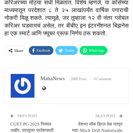
करिअरच्या मोठ्या संधी मिळतात. विशेष म्हणजे, या कोर्सच्या
माध्यमातून परदेशात ८ ते २५ लाखांपर्यंत वार्षिक पगाराची
नोकरी मिळू शकते. त्यामुळे, जर तुम्हाला १२ वी नंतर ग्लोबल
करिअर घडवायचं असेल, तर बीबीए इन इंटरनॅशनल बिझनेस
हा एक स्मार्ट आणि फ्यूचर प्रूफ निर्णय ठरू शकतो.
Facebook
Twitter
WhatsApp
Share
Email
MahaNews
2689 Posts
0 Comments
PREV POST
NEXT POST
CUET PG 2025 निकाल
देशभर मॉक ड्रिल वेळ जाणून
जाहीर: पदव्युत्तर प्रवेशासाठी
घ्या!-Mock Drill Nationwide