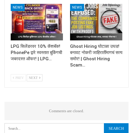
NEWS
NEWS
LPG सिलेंडरवर 10% कॅशबॅक!
Ghost Hiring घोटाळा उघड!
PhonePe द्वारे स्वस्तात बुकिंगची
बनावट नोकरी जाहिरातींमागचं सत्य
जबरदस्त ऑफर! | LPG…
समोर! | Ghost Hiring
Scam…
PREV
NEXT
Comments are closed.