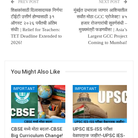
PREV POST
NEXT POST
शिक्षकांसाठी दिलासादायक निर्णय!
मुंबईत उभारला जाणार आशियातील
टीईटी उत्तीर्ण होण्यासाठी ३१
सर्वांत मोठा GCC प्रोजेक्ट! ४५
ऑगस्ट २०२६ पर्यंतची अंतिम
हजार रोजगारांची सुवर्णसंधी –
संधी! | Relief for Teachers:
मुख्यमंत्री फडणवीस! | Asia’s
TET Deadline Extended to
Largest GCC Project
2026!
Coming to Mumbai!
You Might Also Like
IMPORTANT
IMPORTANT
CBSE मध्ये मोठा बदल!-CBSE
UPSC IES-ISS परीक्षा
Big Curriculum Change!
वेळापत्रक जाहीर!-UPSC IES-