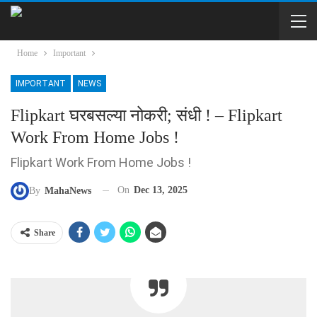
Home
Important
IMPORTANT
NEWS
Flipkart घरबसल्या नोकरी; संधी ! – Flipkart
Work From Home Jobs !
Flipkart Work From Home Jobs !
On
Dec 13, 2025
By
MahaNews
Share