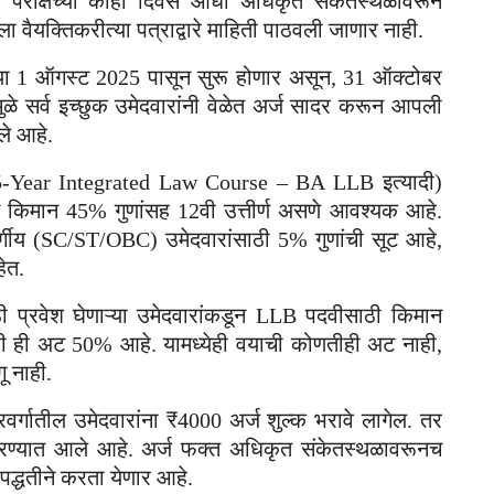
d) परीक्षेच्या काही दिवस आधी अधिकृत संकेतस्थळावरून
ैयक्तिकरीत्या पत्राद्वारे माहिती पाठवली जाणार नाही.
या 1 ऑगस्ट 2025 पासून सुरू होणार असून, 31 ऑक्टोबर
ुळे सर्व इच्छुक उमेदवारांनी वेळेत अर्ज सादर करून आपली
ले आहे.
त (5-Year Integrated Law Course – BA LLB इत्यादी)
तून किमान 45% गुणांसह 12वी उत्तीर्ण असणे आवश्यक आहे.
्गीय (SC/ST/OBC) उमेदवारांसाठी 5% गुणांची सूट आहे,
ेत.
ाठी प्रवेश घेणाऱ्या उमेदवारांकडून LLB पदवीसाठी किमान
ठी ही अट 50% आहे. यामध्येही वयाची कोणतीही अट नाही,
ू नाही.
वर्गातील उमेदवारांना ₹4000 अर्ज शुल्क भरावे लागेल. तर
 करण्यात आले आहे. अर्ज फक्त अधिकृत संकेतस्थळावरूनच
द्धतीने करता येणार आहे.