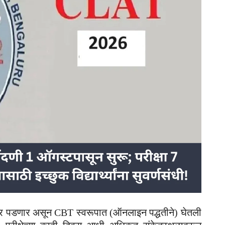
त पार पडणार असून CBT स्वरूपात (ऑनलाइन पद्धतीने) घेतली