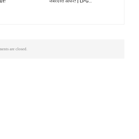
ut!
जबरदस्त ऑफर! | LPG…
nts are closed.