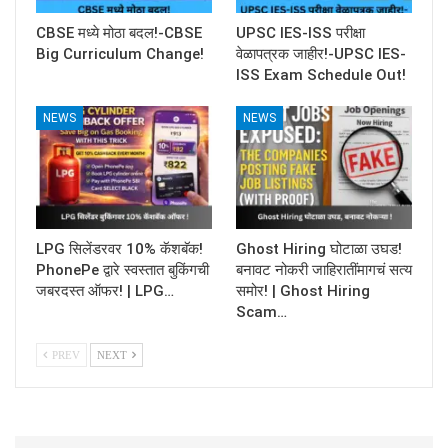
CBSE मध्ये मोठा बदल!-CBSE
UPSC IES-ISS परीक्षा
Big Curriculum Change!
वेळापत्रक जाहीर!-UPSC IES-
ISS Exam Schedule Out!
NEWS
NEWS
LPG सिलेंडरवर 10% कॅशबॅक!
Ghost Hiring घोटाळा उघड!
PhonePe द्वारे स्वस्तात बुकिंगची
बनावट नोकरी जाहिरातींमागचं सत्य
जबरदस्त ऑफर! | LPG…
समोर! | Ghost Hiring
Scam…
PREV
NEXT