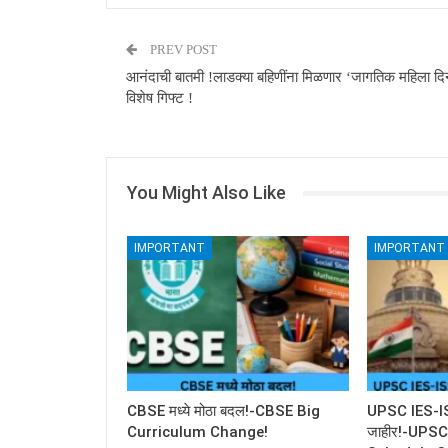
PREV POST
आनंदाची बातमी !लाडक्या बहिणींना मिळणार ‘जागतिक महिला दि
विशेष गिफ्ट !
You Might Also Like
IMPORTANT
IMPORTANT
CBSE मध्ये मोठा बदल!-CBSE Big
UPSC IES-ISS 
Curriculum Change!
जाहीर!-UPS