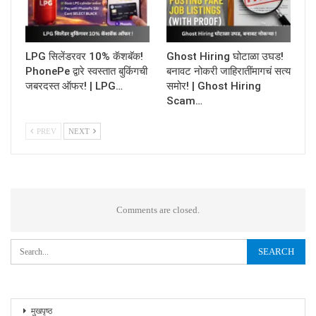
LPG सिलेंडरवर 10% कॅशबॅक!
Ghost Hiring घोटाळा उघड!
PhonePe द्वारे स्वस्तात बुकिंगची
बनावट नोकरी जाहिरातींमागचं सत्य
जबरदस्त ऑफर! | LPG…
समोर! | Ghost Hiring
Scam…
PREV
NEXT
Comments are closed.
मुखपृष्ठ