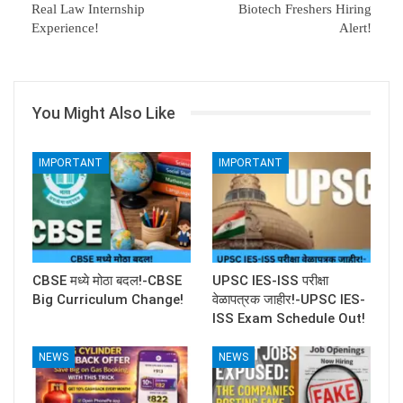
Real Law Internship
Biotech Freshers Hiring
Experience!
Alert!
You Might Also Like
IMPORTANT
IMPORTANT
CBSE मध्ये मोठा बदल!-CBSE
UPSC IES-ISS परीक्षा
Big Curriculum Change!
वेळापत्रक जाहीर!-UPSC IES-
ISS Exam Schedule Out!
NEWS
NEWS