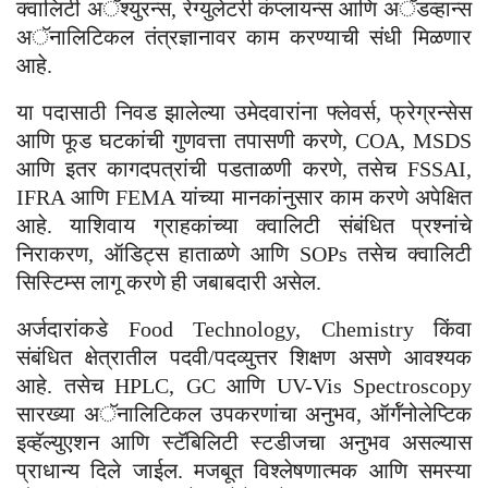
क्वालिटी अॅश्युरन्स, रेग्युलेटरी कंप्लायन्स आणि अॅडव्हान्स
अॅनालिटिकल तंत्रज्ञानावर काम करण्याची संधी मिळणार
आहे.
या पदासाठी निवड झालेल्या उमेदवारांना फ्लेवर्स, फ्रेग्रन्सेस
आणि फूड घटकांची गुणवत्ता तपासणी करणे, COA, MSDS
आणि इतर कागदपत्रांची पडताळणी करणे, तसेच FSSAI,
IFRA आणि FEMA यांच्या मानकांनुसार काम करणे अपेक्षित
आहे. याशिवाय ग्राहकांच्या क्वालिटी संबंधित प्रश्नांचे
निराकरण, ऑडिट्स हाताळणे आणि SOPs तसेच क्वालिटी
सिस्टिम्स लागू करणे ही जबाबदारी असेल.
अर्जदारांकडे Food Technology, Chemistry किंवा
संबंधित क्षेत्रातील पदवी/पदव्युत्तर शिक्षण असणे आवश्यक
आहे. तसेच HPLC, GC आणि UV-Vis Spectroscopy
सारख्या अॅनालिटिकल उपकरणांचा अनुभव, ऑर्गॅनोलेप्टिक
इव्हॅल्युएशन आणि स्टॅबिलिटी स्टडीजचा अनुभव असल्यास
प्राधान्य दिले जाईल. मजबूत विश्लेषणात्मक आणि समस्या