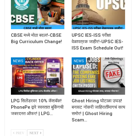
CBSE मध्ये मोठा बदल!-CBSE
UPSC IES-ISS परीक्षा
Big Curriculum Change!
वेळापत्रक जाहीर!-UPSC IES-
ISS Exam Schedule Out!
NEWS
NEWS
LPG सिलेंडरवर 10% कॅशबॅक!
Ghost Hiring घोटाळा उघड!
PhonePe द्वारे स्वस्तात बुकिंगची
बनावट नोकरी जाहिरातींमागचं सत्य
जबरदस्त ऑफर! | LPG…
समोर! | Ghost Hiring
Scam…
PREV
NEXT