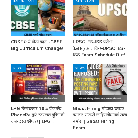
IMPORTANT
IMPORTANT
CBSE मध्ये मोठा बदल!-CBSE
UPSC IES-ISS परीक्षा
Big Curriculum Change!
वेळापत्रक जाहीर!-UPSC IES-
ISS Exam Schedule Out!
NEWS
NEWS
LPG सिलेंडरवर 10% कॅशबॅक!
Ghost Hiring घोटाळा उघड!
PhonePe द्वारे स्वस्तात बुकिंगची
बनावट नोकरी जाहिरातींमागचं सत्य
जबरदस्त ऑफर! | LPG…
समोर! | Ghost Hiring
Scam…