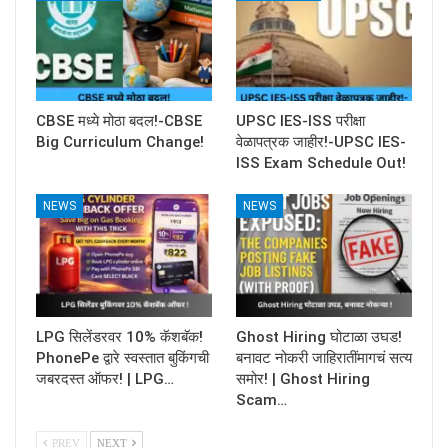
CBSE मध्ये मोठा बदल!-CBSE
UPSC IES-ISS परीक्षा
Big Curriculum Change!
वेळापत्रक जाहीर!-UPSC IES-
ISS Exam Schedule Out!
NEWS
NEWS
LPG सिलेंडरवर 10% कॅशबॅक!
Ghost Hiring घोटाळा उघड!
PhonePe द्वारे स्वस्तात बुकिंगची
बनावट नोकरी जाहिरातींमागचं सत्य
जबरदस्त ऑफर! | LPG…
समोर! | Ghost Hiring
Scam…
PREV
NEXT