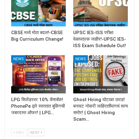
CBSE मध्ये मोठा बदल!-CBSE
UPSC IES-ISS परीक्षा
Big Curriculum Change!
वेळापत्रक जाहीर!-UPSC IES-
ISS Exam Schedule Out!
NEWS
NEWS
LPG सिलेंडरवर 10% कॅशबॅक!
Ghost Hiring घोटाळा उघड!
PhonePe द्वारे स्वस्तात बुकिंगची
बनावट नोकरी जाहिरातींमागचं सत्य
जबरदस्त ऑफर! | LPG…
समोर! | Ghost Hiring
Scam…
PREV
NEXT